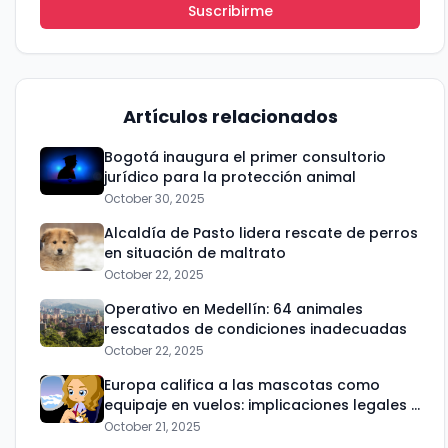
Suscribirme
Correo electrónico
No te preocupes, no enviamos spam.
Artículos relacionados
Cerrar
Suscribirme
Bogotá inaugura el primer consultorio
jurídico para la protección animal
October 30, 2025
Alcaldía de Pasto lidera rescate de perros
en situación de maltrato
October 22, 2025
Operativo en Medellín: 64 animales
rescatados de condiciones inadecuadas
October 22, 2025
Europa califica a las mascotas como
equipaje en vuelos: implicaciones legales y
prácticas
October 21, 2025