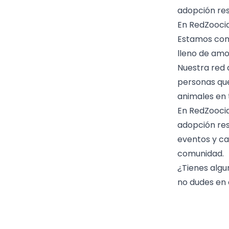
adopción re
En RedZooci
Estamos comp
lleno de amo
Nuestra red 
personas que
animales en 
En RedZoocia
adopción re
eventos y c
comunidad.
¿Tienes algu
no dudes en