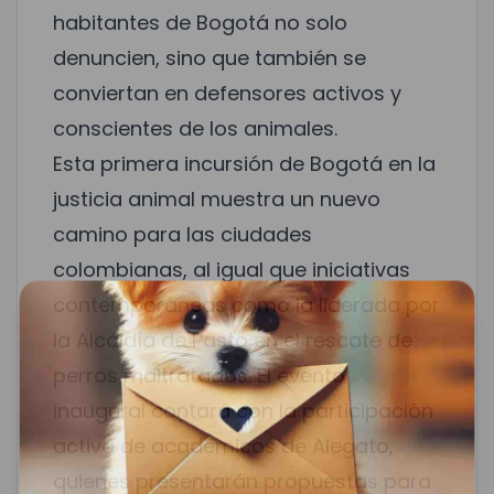
habitantes de Bogotá no solo
denuncien, sino que también se
conviertan en defensores activos y
conscientes de los animales.
Esta primera incursión de Bogotá en la
justicia animal muestra un nuevo
camino para las ciudades
colombianas, al igual que iniciativas
contemporáneas como la liderada por
la
Alcaldía de Pasto en el rescate de
perros maltratados
. El evento
inaugural contará con la participación
activa de académicos de Alegato,
quienes presentarán propuestas para