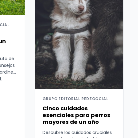
CIAL
n
un
ruta de
onsejos
jardines
.
GRUPO EDITORIAL REDZOOCIAL
Cinco cuidados
esenciales para perros
mayores de un año
Descubre los cuidados cruciales