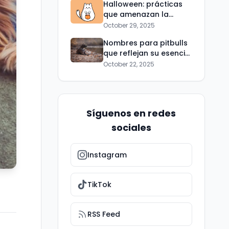
Halloween: prácticas
que amenazan la
seguridad de tus
October 29, 2025
mascotas
Nombres para pitbulls
que reflejan su esencia:
De Thor a Luna
October 22, 2025
Síguenos en redes
sociales
Instagram
TikTok
RSS Feed