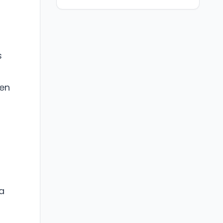
s
 en
a