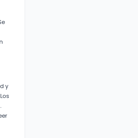
Se
n
d y
 Los
.
eer