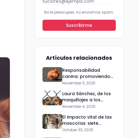
No te preocupes, no enviamos spam.
Suscribirme
Artículos relacionados
Responsabilidad
canina: promoviendo
parques limpios en
November 5, 2025
Bogotá
Laura Sánchez, de los
maquillajes a los
refugios de animales
November 4, 2025
El impacto vital de las
mascotas: siete
pódcast
October 30, 2025
conmovedores