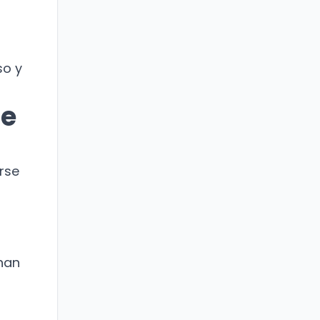
so y
de
rse
chan