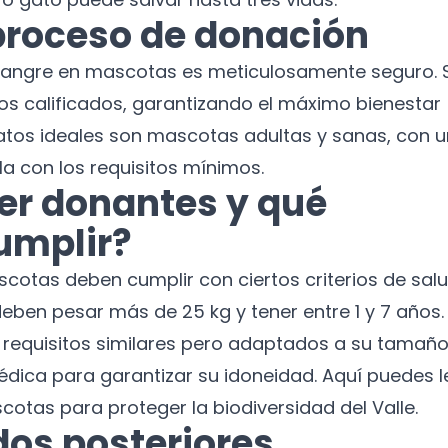
proceso de donación
 sangre en mascotas es meticulosamente seguro. 
rios calificados, garantizando el máximo bienestar
atos ideales son mascotas adultas y sanas, con u
a con los requisitos mínimos.
er donantes y qué
¡No te pierdas nuestras
umplir?
novedades!
cotas deben cumplir con ciertos criterios de salu
Suscríbete a nuestro boletín para recibir
eben pesar más de 25 kg y tener entre 1 y 7 años.
noticias y actualizaciones.
 requisitos similares pero adaptados a su tamaño
Nombre
dica para garantizar su idoneidad.
Aquí puedes l
otas para proteger la biodiversidad del Valle.
Correo electrónico
dos posteriores