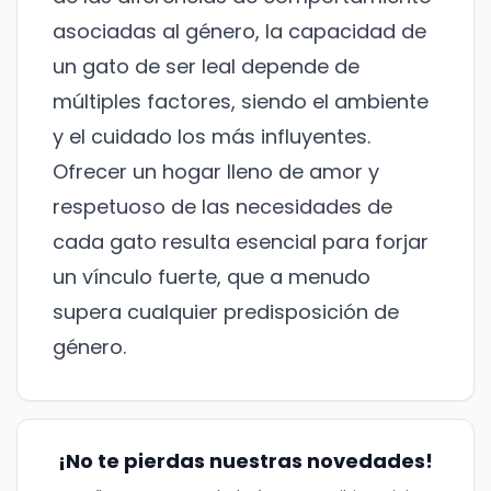
noticias y actualizaciones.
asociadas al género, la capacidad de
Nombre
un gato de ser leal depende de
múltiples factores, siendo el ambiente
Correo electrónico
y el cuidado los más influyentes.
Ofrecer un hogar lleno de amor y
No te preocupes, no enviamos spam.
respetuoso de las necesidades de
cada gato resulta esencial para forjar
Cerrar
Suscribirme
un vínculo fuerte, que a menudo
supera cualquier predisposición de
género.
¡No te pierdas nuestras novedades!