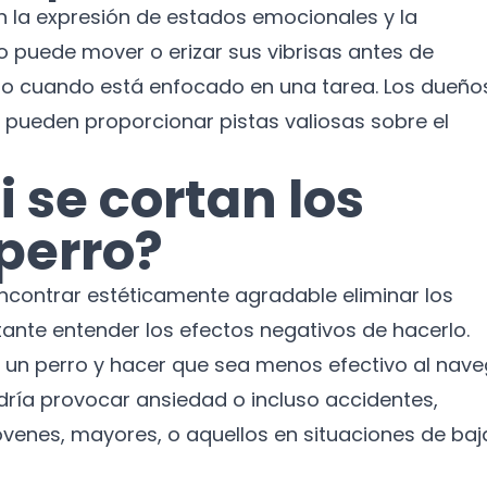
n la expresión de estados emocionales y la
Suscríbete a nuestro boletín para recibir
o puede mover o erizar sus vibrisas antes de
noticias y actualizaciones.
o cuando está enfocado en una tarea. Los dueño
Nombre
pueden proporcionar pistas valiosas sobre el
Correo electrónico
 se cortan los
perro?
No te preocupes, no enviamos spam.
Cerrar
Suscribirme
contrar estéticamente agradable eliminar los
tante entender los efectos negativos de hacerlo.
a un perro y hacer que sea menos efectivo al nav
dría provocar ansiedad o incluso accidentes,
óvenes, mayores, o aquellos en situaciones de baj