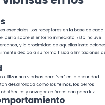
es
les esenciales. Los receptores en la base de cada
el perro sobre el entorno inmediato. Esto incluye
 cercanos, y la proximidad de aquellas instalacione
cilmente debido a su forma física o limitaciones d
d
 utilizar sus vibrisas para "ver" en la oscuridad.
an desarrollada como los felinos, los perros
 obstáculos y navegar en áreas con poca luz.
¡No te pierdas nuestras
omportamiento
novedades!