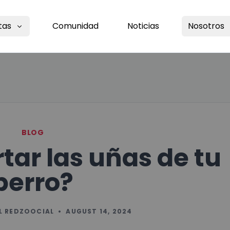
tas
Comunidad
Noticias
Nosotros
BLOG
tar las uñas de tu
perro?
L REDZOOCIAL
•
AUGUST 14, 2024