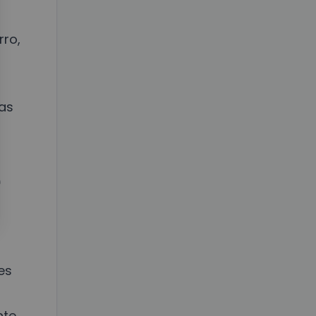
rro,
as
e
es
nte