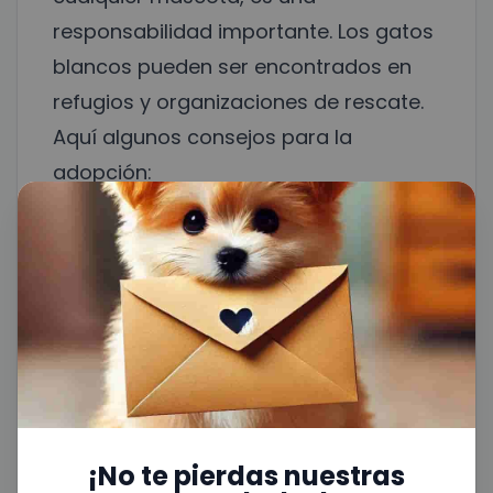
responsabilidad importante. Los gatos
blancos pueden ser encontrados en
refugios y organizaciones de rescate.
Aquí algunos consejos para la
adopción:
Considera la adopción responsable
:
Asegúrate de que el gato se adapte a
tu hogar y estilo de vida. Observa su
comportamiento y personalidad antes
de hacer una elección.
Prepárate para los cuidados
necesarios
: Recuerda que tener un
gato blanco implica ciertos cuidados
¡No te pierdas nuestras
adicionales, especialmente en relación