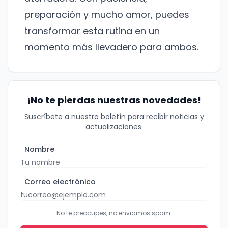
¡No te pierdas nuestras
preparación y mucho amor, puedes
novedades!
transformar esta rutina en un
momento más llevadero para ambos.
Suscríbete a nuestro boletín para recibir
noticias y actualizaciones.
Nombre
¡No te pierdas nuestras novedades!
Suscríbete a nuestro boletín para recibir noticias y
Correo electrónico
actualizaciones.
Nombre
No te preocupes, no enviamos spam.
Cerrar
Suscribirme
Correo electrónico
No te preocupes, no enviamos spam.