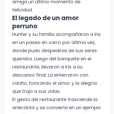
amiga un último momento de
felicidad.
El legado de un amor
perruno
Hunter y su familia acompañaron a Iris
en un paseo en carro por última vez,
donde pudo despedirse de sus seres
queridos. Luego del banquete en el
¡No te pierdas nuestras
novedades!
restaurante, llevaron a Iris a su
descanso final. La enterraron con
Suscríbete a nuestro boletín para recibir
cariño, honrando el amor y la alegría
noticias y actualizaciones.
que trajo a sus vidas.
Nombre
El gesto del restaurante trasciende la
anécdota y se convierte en un ejemplo
Correo electrónico