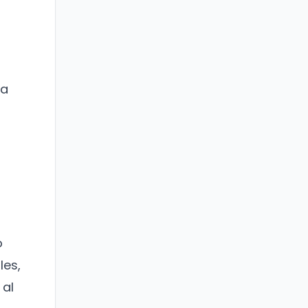
ha
o
les,
 al