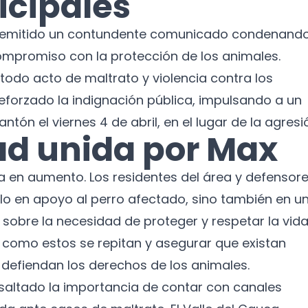
icipales
Suscríbete a nuestro boletín para recibir
ha emitido un contundente comunicado condenando
noticias y actualizaciones.
mpromiso con la protección de los animales.
Nombre
do acto de maltrato y violencia contra los
reforzado la indignación pública, impulsando a un
Correo electrónico
tón el viernes 4 de abril, en el lugar de la agresi
d unida por Max
No te preocupes, no enviamos spam.
va en aumento. Los residentes del área y defensor
Cerrar
Suscribirme
lo en apoyo al perro afectado, sino también en u
sobre la necesidad de proteger y respetar la vid
es como estos se repitan y asegurar que existan
defiendan los derechos de los animales.
resaltado la importancia de contar con canales