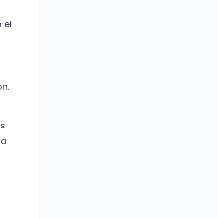
 el
ón.
es
na
a