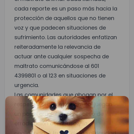
cada reporte es un paso más hacia la
protección de aquellos que no tienen
voz y que padecen situaciones de
sufrimiento. Las autoridades enfatizan
reiteradamente la relevancia de
actuar ante cualquier sospecha de
maltrato comunicándose al 601
4399801 o al 123 en situaciones de
urgencia.
Las comunidades que abogan por el
respeto y el bienestar animal juegan
un papel crucial en el proceso de
erradicación del abuso y la
negligencia. A través de la solidaridad