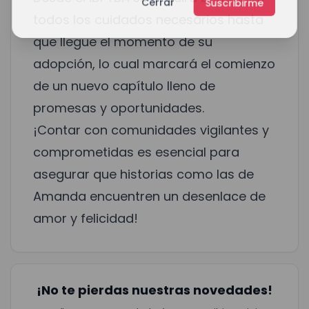
Cerrar
Suscribirme
todos los cuidados necesarios hasta
que llegue el momento de su
adopción, lo cual marcará el comienzo
de un nuevo capítulo lleno de
promesas y oportunidades.
¡Contar con comunidades vigilantes y
comprometidas es esencial para
asegurar que historias como las de
Amanda encuentren un desenlace de
amor y felicidad!
¡No te pierdas nuestras novedades!