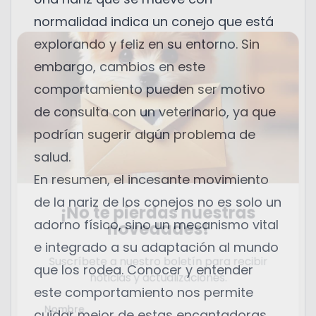
normalidad indica un conejo que está
explorando y feliz en su entorno. Sin
embargo, cambios en este
comportamiento pueden ser motivo
de consulta con un veterinario, ya que
podrían sugerir algún problema de
salud.
En resumen, el incesante movimiento
de la nariz de los conejos no es solo un
¡No te pierdas nuestras
adorno físico, sino un mecanismo vital
novedades!
e integrado a su adaptación al mundo
Suscríbete a nuestro boletín para recibir
que los rodea. Conocer y entender
noticias y actualizaciones.
este comportamiento nos permite
Nombre
cuidar mejor de estas encantadoras