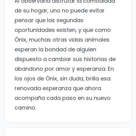
Al observarla disfrutar la comodidad
Suscríbete a nuestro boletín para recibir
noticias y actualizaciones.
de su hogar, uno no puede evitar
pensar que las segundas
Nombre
oportunidades existen, y que como
Ónix, muchas otras vidas animales
Correo electrónico
esperan la bondad de alguien
dispuesto a cambiar sus historias de
No te preocupes, no enviamos spam.
abandono por amor y esperanza. En
Cerrar
Suscribirme
los ojos de Ónix, sin duda, brilla esa
renovada esperanza que ahora
acompaña cada paso en su nuevo
camino.