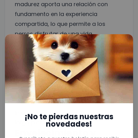
madurez aporta una relación con
fundamento en la experiencia
compartida, lo que permite a los
perros disfrutar de una vida
equilibrada y llena de cariño.
Para los perros maduros en las calles,
la adultez sigue siendo un constante
desafío de supervivencia. La falta de
cuidados veterinarios y situaciones
difíciles estresa al perro
continuamente, resultando en un
impacto negativo sobre su salud a
¡No te pierdas nuestras
largo plazo.
novedades!
Envejecimiento y