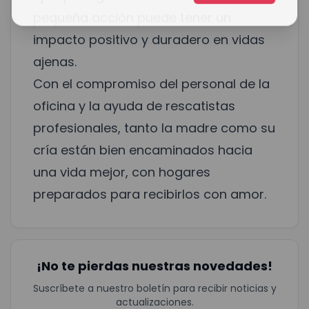
pequeña acción puede tener un
impacto positivo y duradero en vidas
ajenas.
Con el compromiso del personal de la
oficina y la ayuda de rescatistas
profesionales, tanto la madre como su
cría están bien encaminados hacia
una vida mejor, con hogares
preparados para recibirlos con amor.
¡No te pierdas nuestras novedades!
Suscríbete a nuestro boletín para recibir noticias y
actualizaciones.