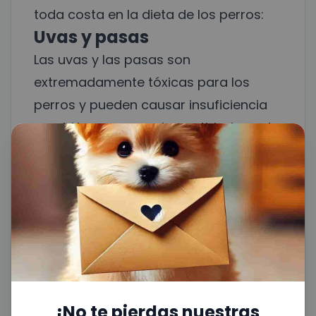
toda costa en la dieta de los perros:
Uvas y pasas
Las uvas y las pasas son
extremadamente tóxicas para los
perros y pueden causar insuficiencia
renal. No se conoce la cantidad exacta
que puede causar daño, por lo que es
mejor evitarlas completamente.
Cítricos
Los cítricos como limones, limas y
pomelos pueden causar malestar
estomacal a los perros. Aunque
pequeñas cantidades no suelen ser
fatales, es mejor no incluirlos en su
¡No te pierdas nuestras