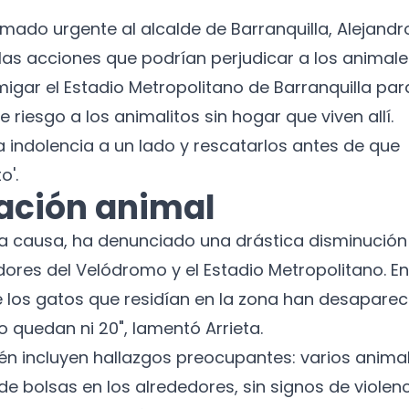
mado urgente al alcalde de Barranquilla, Alejandr
las acciones que podrían perjudicar a los animale
igar el Estadio Metropolitano de Barranquilla par
riesgo a los animalitos sin hogar que viven allí.
a indolencia a un lado y rescatarlos antes de que
o'.
lación animal
 la causa, ha denunciado una drástica disminución
dores del Velódromo y el Estadio Metropolitano. En
e los gatos que residían en la zona han desaparec
 quedan ni 20", lamentó Arrieta.
ién incluyen hallazgos preocupantes: varios anima
¡No te pierdas nuestras
novedades!
 bolsas en los alrededores, sin signos de violen