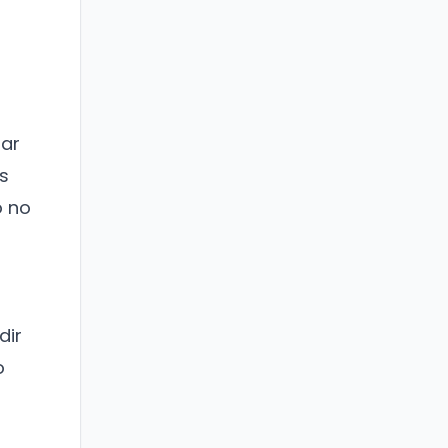
tar
as
o no
dir
o