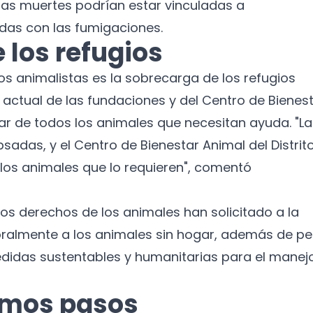
e las muertes podrían estar vinculadas a
Suscríbete a nuestro boletín para recibir
adas con las fumigaciones.
noticias y actualizaciones.
e los refugios
Nombre
s animalistas es la sobrecarga de los refugios
 actual de las fundaciones y del Centro de Bienes
Correo electrónico
dar de todos los animales que necesitan ayuda. "L
adas, y el Centro de Bienestar Animal del Distrit
No te preocupes, no enviamos spam.
los animales que lo requieren", comentó
Cerrar
Suscribirme
los derechos de los animales han solicitado a la
almente a los animales sin hogar, además de pe
didas sustentables y humanitarias para el manej
imos pasos