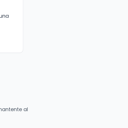
 una
mantente al