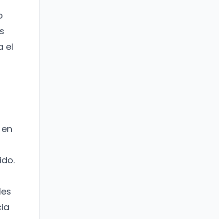
o
s
a el
 en
ido.
les
cia