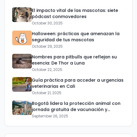
No te preocupes, no enviamos spam.
El impacto vital de las mascotas: siete
pódcast conmovedores
Cerrar
Suscribirme
October 30, 2025
Halloween: prácticas que amenazan la
seguridad de tus mascotas
October 29, 2025
Nombres para pitbulls que reflejan su
esencia: De Thor a Luna
October 22, 2025
Guía práctica para acceder a urgencias
veterinarias en Cali
October 21, 2025
Bogotá lidera la protección animal con
jornada gratuita de vacunación y
educación
September 26, 2025