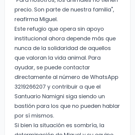
precio. Son parte de nuestra familia",
reafirma Miguel.
Este refugio que opera sin apoyo
institucional ahora depende más que
nunca de la solidaridad de aquellos
que valoran la vida animal. Para
ayudar, se puede contactar
¡No te pierdas nuestras
directamente al número de WhatsApp
novedades!
3219266207 y contribuir a que el
Santuario Namigni siga siendo un
Suscríbete a nuestro boletín para recibir
noticias y actualizaciones.
bastión para los que no pueden hablar
por sí mismos.
Nombre
Si bien la situación es sombría, la
determinación de Miguel y su equipo