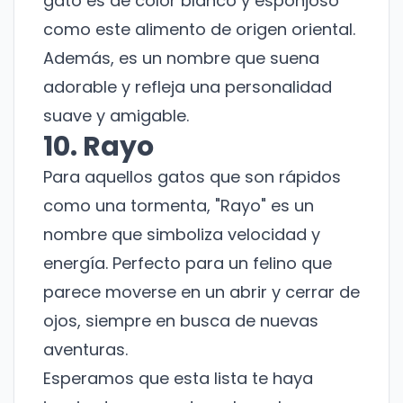
gato es de color blanco y esponjoso
como este alimento de origen oriental.
Además, es un nombre que suena
adorable y refleja una personalidad
suave y amigable.
10. Rayo
Para aquellos gatos que son rápidos
como una tormenta, "Rayo" es un
nombre que simboliza velocidad y
energía. Perfecto para un felino que
¡No te pierdas nuestras
novedades!
parece moverse en un abrir y cerrar de
ojos, siempre en busca de nuevas
Suscríbete a nuestro boletín para recibir
aventuras.
noticias y actualizaciones.
Esperamos que esta lista te haya
Nombre