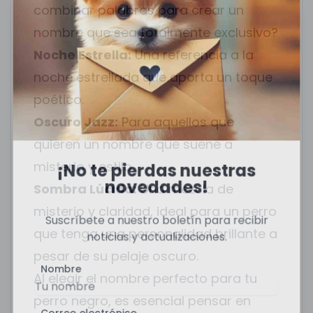
combinar palabras para crear un
nombre que sea totalmente exclusivo?
Noche Estrella:
Una referencia a la
noche estrellada que aporta un toque
poético.
Oscuro Jazz:
Para aquellos que
quieren un nombre que suene a
misterio y estilo.
¡No te pierdas nuestras
novedades!
Sombra Lúcida:
Una mezcla de
misterio y claridad, ideal para un perro
Suscríbete a nuestro boletín para recibir
que tenga una personalidad brillante a
noticias y actualizaciones.
pesar de su pelaje oscuro.
Nombre
Al elegir el nombre perfecto para tu
perro negro, es esencial pensar en