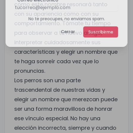
Correo electrónico
cómo este nombre resonará tanto
con su apariencia como con su
No te preocupes, no enviamos spam.
comportamiento. Tómate tu tiempo
para observar a tu nuevo amigo,
Cerrar
Suscribirme
interpretar cuidadosamente sus
características y elegir un nombre que
te haga sonreír cada vez que lo
pronuncias.
Los perros son una parte
trascendental de nuestras vidas y
elegir un nombre que merezcan puede
ser una forma maravillosa de honrar
ese vínculo especial. No hay una
elección incorrecta, siempre y cuando