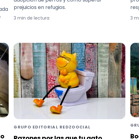
prejuicios en refugios.
res
iada
o
3 min de lectura
3 m
GR
GRUPO EDITORIAL REDZOOCIAL
Bo
ño
Razones por las que tu gato