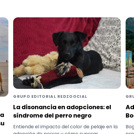
GRUPO EDITORIAL REDZOOCIAL
GR
La disonancia en adopciones: el
Ad
ca
síndrome del perro negro
Bo
su
Entiende el impacto del color de pelaje en la
Bog
adopción de perros y cómo superar
pro