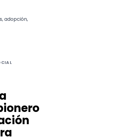
s, adopción,
OCIAL
a
pionero
zación
ara