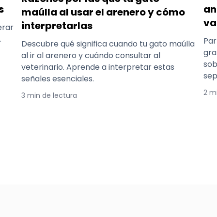
an
s
maúlla al usar el arenero y cómo
va
interpretarlas
erar
.
Par
Descubre qué significa cuando tu gato maúlla
gra
al ir al arenero y cuándo consultar al
sob
veterinario. Aprende a interpretar estas
sep
señales esenciales.
2 m
3 min de lectura