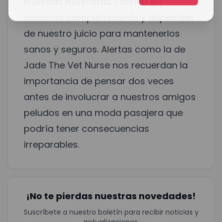
nuestras mascotas confían en
nosotros completamente y dependen
de nuestro juicio para mantenerlos
sanos y seguros. Alertas como la de
Jade The Vet Nurse nos recuerdan la
importancia de pensar dos veces
antes de involucrar a nuestros amigos
peludos en una moda pasajera que
podría tener consecuencias
irreparables.
¡No te pierdas nuestras novedades!
Suscríbete a nuestro boletín para recibir noticias y
actualizaciones.