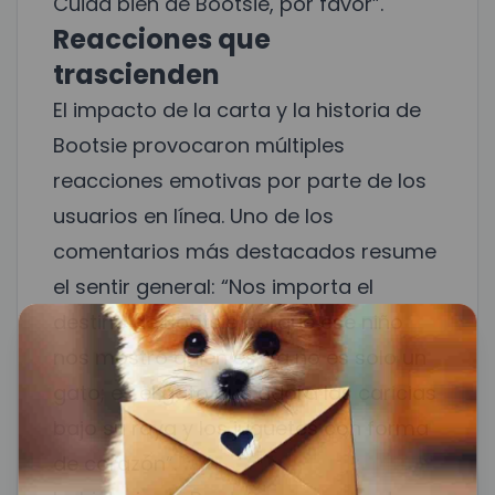
Cuida bien de Bootsie, por favor”.
Reacciones que
trascienden
El impacto de la carta y la historia de
Bootsie provocaron múltiples
reacciones emotivas por parte de los
usuarios en línea. Uno de los
comentarios más destacados resume
el sentir general: “Nos importa el
destino de Bootsie porque ese niño
nos mostró quién es. Ya no es solo un
gato; es el gato que adora las caricias
bajo su raya y los juguetes con forma
de corazón”.