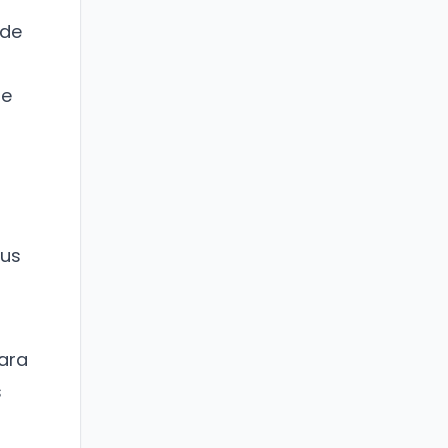
 de
de
sus
ara
s