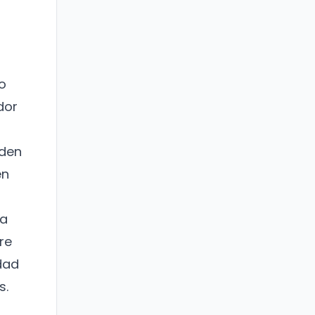
o
dor
nden
en
la
re
dad
s.