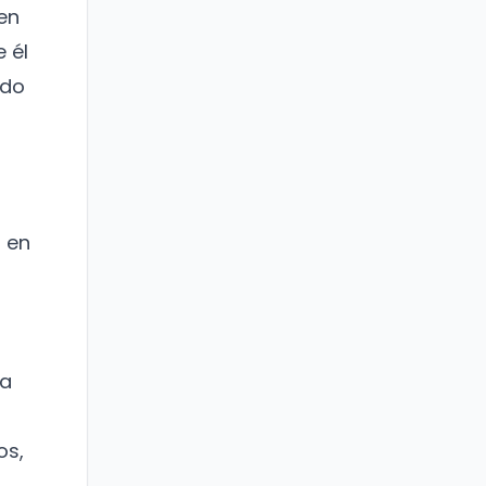
en
 él
ido
 en
la
os,