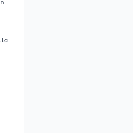
ón
 La