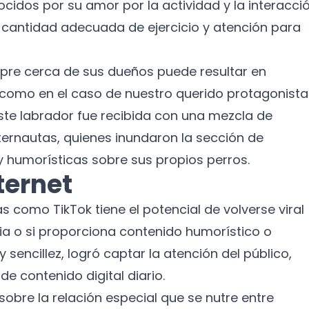
idos por su amor por la actividad y la interacci
Suscríbete a nuestro boletín para recibir
a cantidad adecuada de ejercicio y atención para
noticias y actualizaciones.
Nombre
pre cerca de sus dueños puede resultar en
omo en el caso de nuestro querido protagonista.
Correo electrónico
te labrador fue recibida con una mezcla de
nternautas, quienes inundaron la sección de
No te preocupes, no enviamos spam.
 humorísticas sobre sus propios perros.
ternet
Cerrar
Suscribirme
 como TikTok tiene el potencial de volverse viral
ia o si proporciona contenido humorístico o
 sencillez, logró captar la atención del público,
e contenido digital diario.
obre la relación especial que se nutre entre