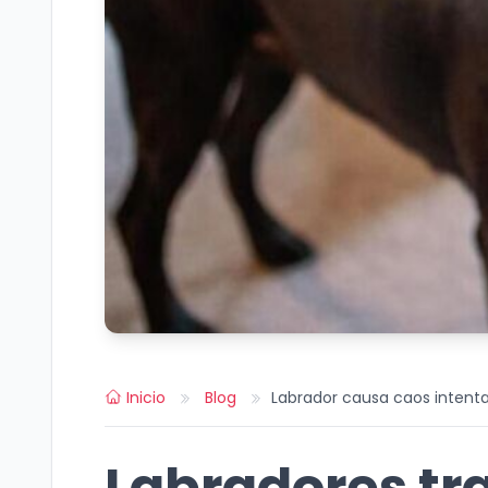
Inicio
Blog
Labrador causa caos intent
Labradores tr