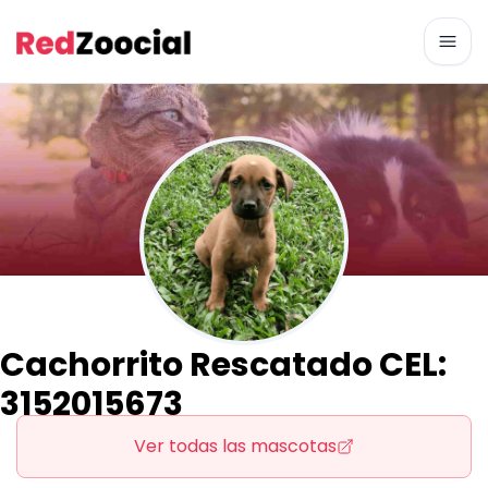
Abri
Cachorrito Rescatado CEL:
3152015673
Ver todas las mascotas