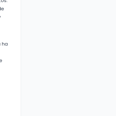
tos.
de
y
a ha
e