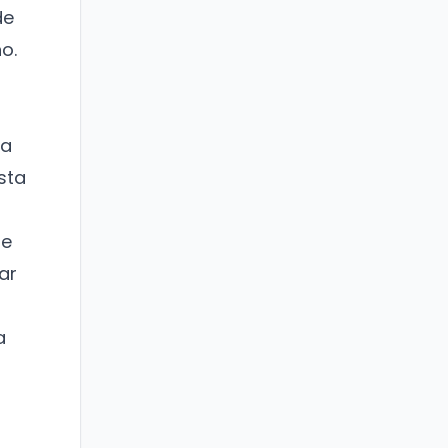
de
o.
ma
sta
te
ar
a