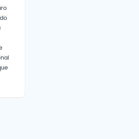
uro
ado
a
e
onal
que