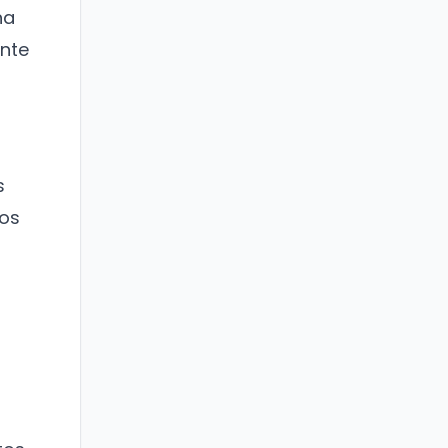
ha
nte
s
sos