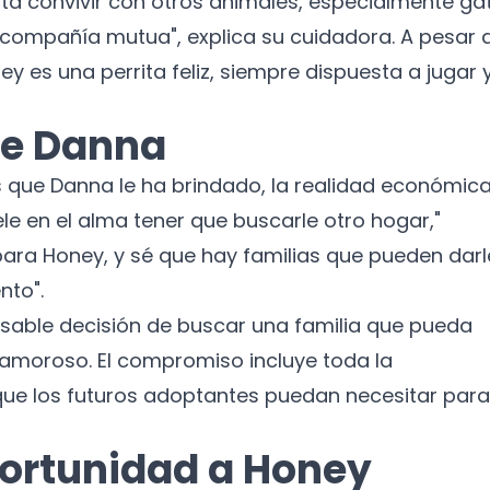
ta convivir con otros animales, especialmente ga
 compañía mutua", explica su cuidadora. A pesar 
ey es una perrita feliz, siempre dispuesta a jugar 
 de Danna
s que Danna le ha brindado, la realidad económic
e en el alma tener que buscarle otro hogar,"
para Honey, y sé que hay familias que pueden darl
¡No te pierdas nuestras
nto".
novedades!
nsable decisión de buscar una familia que pueda
 amoroso. El compromiso incluye toda la
Suscríbete a nuestro boletín para recibir
noticias y actualizaciones.
que los futuros adoptantes puedan necesitar para
Nombre
ortunidad a Honey