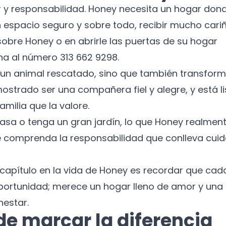
Correo electrónico
 y responsabilidad. Honey necesita un hogar don
n espacio seguro y sobre todo, recibir mucho cariñ
No te preocupes, no enviamos spam.
obre Honey o en abrirle las puertas de su hogar
a al número 313 662 9298.
Cerrar
Suscribirme
 un animal rescatado, sino que también transfor
ostrado ser una compañera fiel y alegre, y está li
amilia que la valore.
asa o tenga un gran jardín, lo que Honey realmen
e comprenda la responsabilidad que conlleva cuid
 capítulo en la vida de Honey es recordar que cad
ortunidad; merece un hogar lleno de amor y una
estar.
e marcar la diferencia