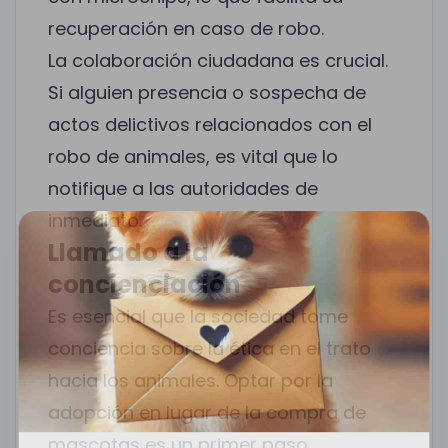
recuperación en caso de robo.
La colaboración ciudadana es crucial.
Si alguien presencia o sospecha de
actos delictivos relacionados con el
robo de animales, es vital que lo
notifique a las autoridades de
inmediato.
Llamado a la
concienciación
Es esencial que la sociedad tome
conciencia sobre la ética en el trato
hacia los animales. Optar por la
adopción en lugar de la compra de
mascotas es un primer paso