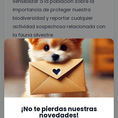
sensibilizar a la población sobre la
importancia de proteger nuestra
biodiversidad y reportar cualquier
actividad sospechosa relacionada con
la fauna silvestre.
Se hace un llamado urgente a no
comprar, poseer ni transportar
animales silvestres, recordando a la
ciudadanía que cualquier caso de
tráfico o tenencia ilegal puede
denunciarse a través de la línea 123, el
número 604 385 6000, o mediante el
sitio oficial del Área Metropolitana.
¡No te pierdas nuestras
La lección detrás del
novedades!