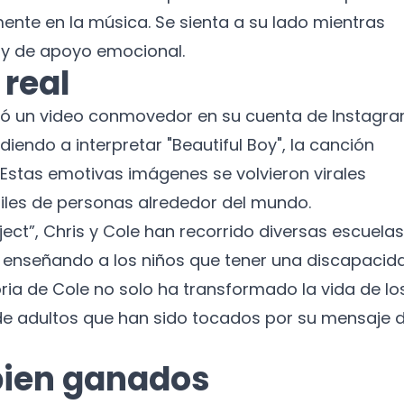
mente en la música. Se sienta a su lado mientras
 y de apoyo emocional.
 real
¡No te pierdas nuestras
ó un video conmovedor en su cuenta de Instagra
novedades!
endo a interpretar "Beautiful Boy", la canción
 Estas emotivas imágenes se volvieron virales
Suscríbete a nuestro boletín para recibir
noticias y actualizaciones.
iles de personas alrededor del mundo.
ject”, Chris y Cole han recorrido diversas escuelas
Nombre
y enseñando a los niños que tener una discapacid
oria de Cole no solo ha transformado la vida de lo
Correo electrónico
 de adultos que han sido tocados por su mensaje 
No te preocupes, no enviamos spam.
bien ganados
Cerrar
Suscribirme