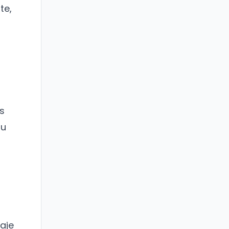
te,
os
su
aje