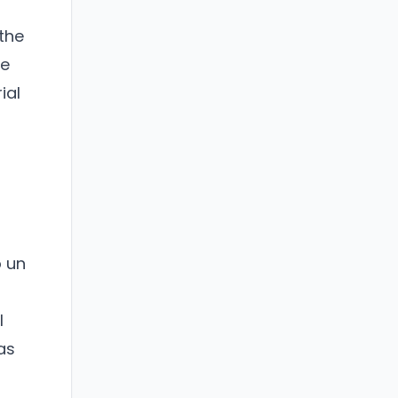
 the
ce
ial
o un
l
as