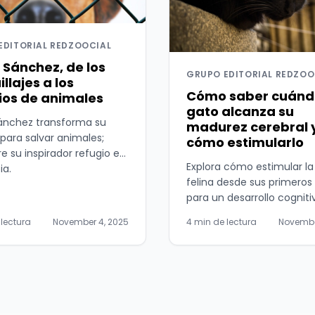
EDITORIAL REDZOOCIAL
 Sánchez, de los
GRUPO EDITORIAL REDZOO
llajes a los
Cómo saber cuánd
ios de animales
gato alcanza su
ánchez transforma su
madurez cerebral 
 para salvar animales;
cómo estimularlo
e su inspirador refugio en
Explora cómo estimular l
a.
felina desde sus primeros
para un desarrollo cogniti
óptimo.
 lectura
November 4, 2025
4 min de lectura
Novembe