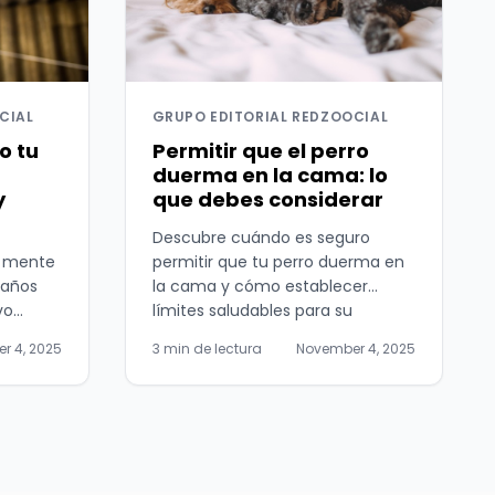
CIAL
GRUPO EDITORIAL REDZOOCIAL
o tu
Permitir que el perro
duerma en la cama: lo
y
que debes considerar
Descubre cuándo es seguro
a mente
permitir que tu perro duerma en
 años
la cama y cómo establecer
vo
límites saludables para su
bienestar.
r 4, 2025
3 min de lectura
November 4, 2025