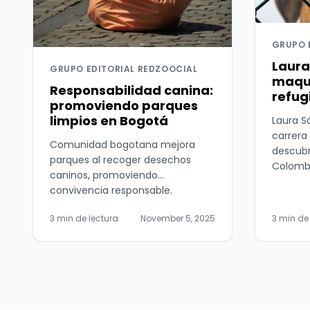
GRUPO 
Laura
GRUPO EDITORIAL REDZOOCIAL
maqui
Responsabilidad canina:
refug
promoviendo parques
limpios en Bogotá
Laura S
carrera
Comunidad bogotana mejora
descubr
parques al recoger desechos
Colombi
caninos, promoviendo
convivencia responsable.
3 min de lectura
November 5, 2025
3 min de