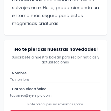
¡No te pierdas nuestras
salvajes en el Huila, proporcionando un
novedades!
entorno más seguro para estas
magníficas criaturas.
Suscríbete a nuestro boletín para recibir
noticias y actualizaciones.
Nombre
¡No te pierdas nuestras novedades!
Suscríbete a nuestro boletín para recibir noticias y
Correo electrónico
actualizaciones.
Nombre
No te preocupes, no enviamos spam.
Cerrar
Suscribirme
Correo electrónico
No te preocupes, no enviamos spam.