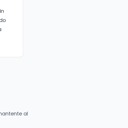
in
ado
a
mantente al