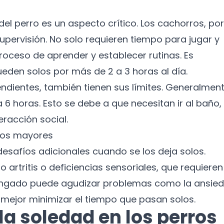
el perro es un aspecto crítico. Los cachorros, por
pervisión. No solo requieren tiempo para jugar y
roceso de aprender y establecer rutinas. Es
den solos por más de 2 a 3 horas al día.
ndientes, también tienen sus límites. Generalment
 6 horas. Esto se debe a que necesitan ir al baño,
eracción social.
rros mayores
esafíos adicionales cuando se los deja solos.
artritis o deficiencias sensoriales, que requieren
longado puede agudizar problemas como la ansie
s mejor minimizar el tiempo que pasan solos.
¡No te pierdas nuestras
a soledad en los perros
novedades!