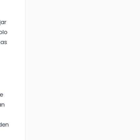
jar
olo
las
de
an
den