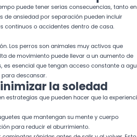
iempo puede tener serias consecuencias, tanto en
Suscríbete a nuestro boletín para recibir
noticias y actualizaciones.
os de ansiedad por separación pueden incluir
s continuos o accidentes dentro de casa.
Nombre
ción. Los perros son animales muy activos que
Correo electrónico
 falta de movimiento puede llevar a un aumento de
 es esencial que tengan acceso constante a agu
No te preocupes, no enviamos spam.
 para descansar.
Cerrar
Suscribirme
inimizar la soledad
sten estrategias que pueden hacer que la experienc
juguetes que mantengan su mente y cuerpo
ón para reducir el aburrimiento.
caminatas rápidas antes de salir y al volver. Esto