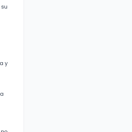
 su
a y
ia
 no