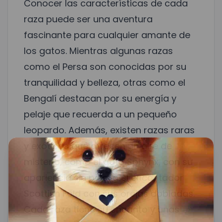
Conocer las características de cada
raza puede ser una aventura
fascinante para cualquier amante de
los gatos. Mientras algunas razas
como el Persa son conocidas por su
tranquilidad y belleza, otras como el
Bengalí destacan por su energía y
pelaje que recuerda a un pequeño
leopardo. Además, existen razas raras
y exóticas que ofrecen un aire de
misterio, como el gato Sphynx, con su
apariencia sin pelo, o el encantador
Scottish Fold con sus orejas dobladas.
Cada raza tiene su encanto y unas