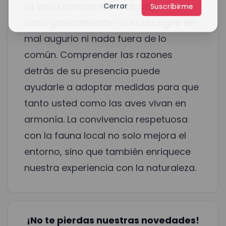
La visita constante de un pájaro a su
Cerrar
Suscribirme
casa generalmente no es un signo de
mal augurio ni nada fuera de lo
común. Comprender las razones
detrás de su presencia puede
ayudarle a adoptar medidas para que
tanto usted como las aves vivan en
armonía. La convivencia respetuosa
con la fauna local no solo mejora el
entorno, sino que también enriquece
nuestra experiencia con la naturaleza.
¡No te pierdas nuestras novedades!