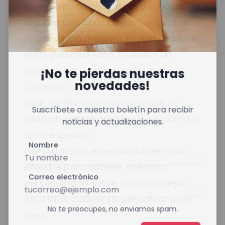
representa un peligro para el hogar,
algunas personas pueden encontrar
su presencia molesta. Existen medidas
para gestionar esta situación de
forma ética y sin causarles daño.
¡No te pierdas nuestras
novedades!
Consejos:
Usar repelentes con olores que no
Suscríbete a nuestro boletín para recibir
sean atractivos para las aves, como el
noticias y actualizaciones.
ajo o especias.
Nombre
Consultar con especialistas en vida
silvestre para obtener asesoría
Correo electrónico
personalizada sobre cómo manejar
las visitas aviares sin perjudicar a las
No te preocupes, no enviamos spam.
aves.