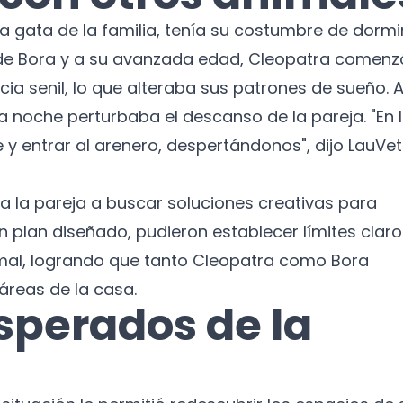
Suscríbete a nuestro boletín para recibir
 la gata de la familia, tenía su costumbre de dormi
noticias y actualizaciones.
a de Bora y a su avanzada edad, Cleopatra comenz
Nombre
a senil, lo que alteraba sus patrones de sueño. 
noche perturbaba el descanso de la pareja. "En 
Correo electrónico
y entrar al arenero, despertándonos", dijo LauVet
No te preocupes, no enviamos spam.
 a la pareja a buscar soluciones creativas para
Cerrar
Suscribirme
n plan diseñado, pudieron establecer límites claro
mal, logrando que tanto Cleopatra como Bora
reas de la casa.
sperados de la