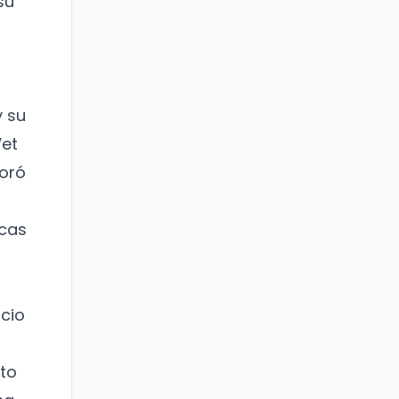
su
y su
Vet
joró
icas
acio
to