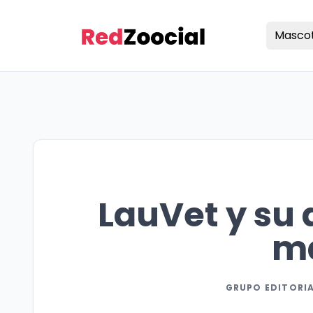
Masco
LauVet y su 
m
GRUPO EDITORI