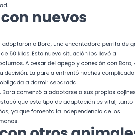
ad.
 con nuevos
 adoptaron a Bora, una encantadora perrita de g
e 50 kilos. Esta nueva situación los llevó a
cturnos. A pesar del apego y conexión con Bora, 
u decisión. La pareja enfrentó noches complicada
se obligada a dormir separada.
a, Bora comenzó a adaptarse a sus propios cojine
destacó que este tipo de adaptación es vital, tanto
os, ya que fomenta la independencia de los
¡No te pierdas nuestras
umanos.
novedades!
 con otros animale