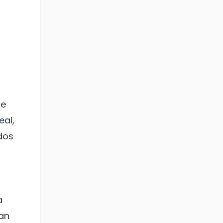
re
eal,
dos
a
ran