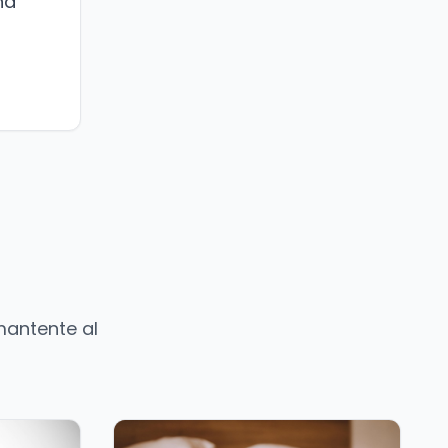
ha
mantente al