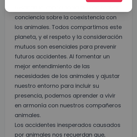
resaltan la importancia de una mayor
conciencia sobre la coexistencia con
los animales. Todos compartimos este
planeta, y el respeto y la consideración
mutuos son esenciales para prevenir
futuros accidentes. Al fomentar un
mejor entendimiento de las
necesidades de los animales y ajustar
nuestro entorno para incluir su
presencia, podemos aprender a vivir
en armonía con nuestros compañeros
animales.
Los accidentes inesperados causados
por animales nos recuerdan que,