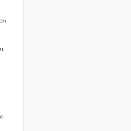
 en
un
de