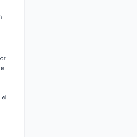
n
dor
de
 el