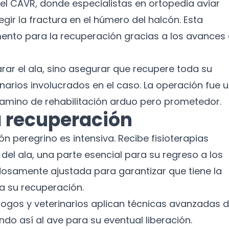
n el CAVR, donde especialistas en ortopedia aviar
Suscríbete a nuestro boletín para recibir
ir la fractura en el húmero del halcón. Esta
noticias y actualizaciones.
mento para la recuperación gracias a los avances
Nombre
parar el ala, sino asegurar que recupere toda su
Correo electrónico
inarios involucrados en el caso. La operación fue 
camino de rehabilitación arduo pero prometedor.
No te preocupes, no enviamos spam.
a recuperación
Cerrar
Suscribirme
ón peregrino es intensiva. Recibe fisioterapias
del ala, una parte esencial para su regreso a los
dosamente ajustada para garantizar que tiene la
ra su recuperación.
ólogos y veterinarios aplican técnicas avanzadas 
do así al ave para su eventual liberación.